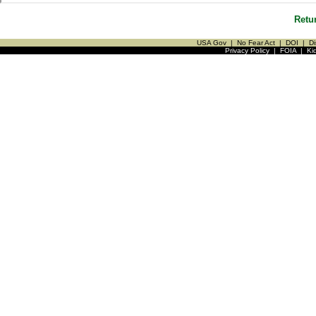
Retu
USA Gov
|
No Fear Act
|
DOI
|
Di
Privacy Policy
|
FOIA
|
Ki