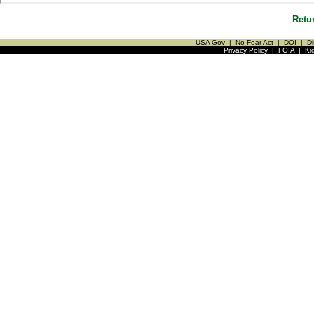
Retu
USA Gov
|
No Fear Act
|
DOI
|
Di
Privacy Policy
|
FOIA
|
Ki