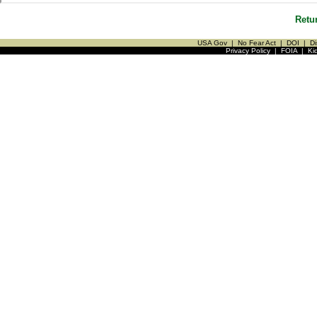
Retu
USA Gov
|
No Fear Act
|
DOI
|
Di
Privacy Policy
|
FOIA
|
Ki