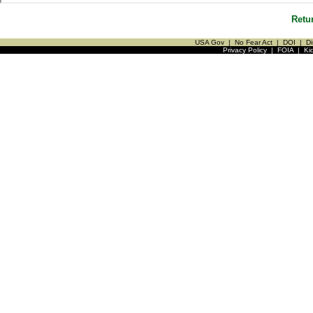
Retu
USA Gov
|
No Fear Act
|
DOI
|
Di
Privacy Policy
|
FOIA
|
Ki