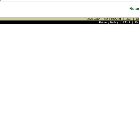
Retu
USA Gov
|
No Fear Act
|
DOI
|
Di
Privacy Policy
|
FOIA
|
Ki