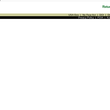
Retu
USA Gov
|
No Fear Act
|
DOI
|
Di
Privacy Policy
|
FOIA
|
Ki