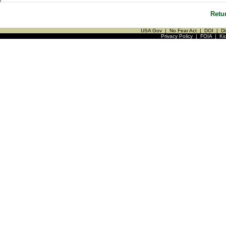
Retu
USA Gov
|
No Fear Act
|
DOI
|
Di
Privacy Policy
|
FOIA
|
Ki