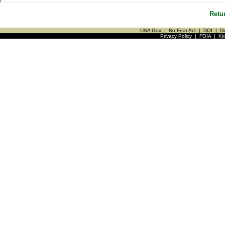
Retu
USA Gov
|
No Fear Act
|
DOI
|
Di
Privacy Policy
|
FOIA
|
Ki