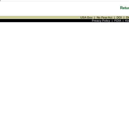
Retu
USA Gov
|
No Fear Act
|
DOI
|
Di
Privacy Policy
|
FOIA
|
Ki