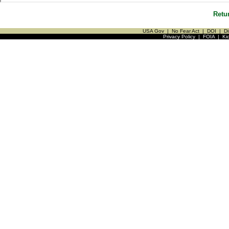
Retu
USA Gov
|
No Fear Act
|
DOI
|
Di
Privacy Policy
|
FOIA
|
Ki