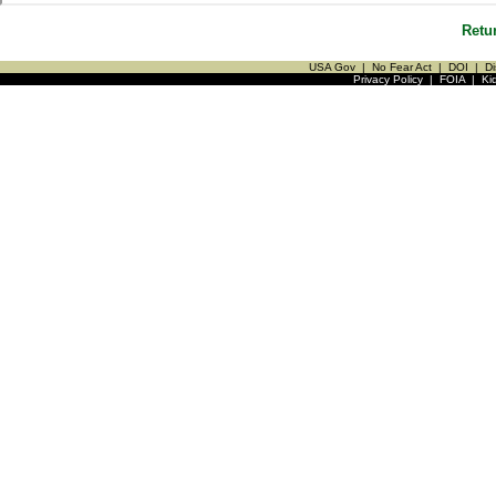
Retu
USA Gov
|
No Fear Act
|
DOI
|
Di
Privacy Policy
|
FOIA
|
Ki