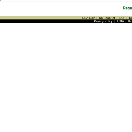
Retu
USA Gov
|
No Fear Act
|
DOI
|
Di
Privacy Policy
|
FOIA
|
Ki