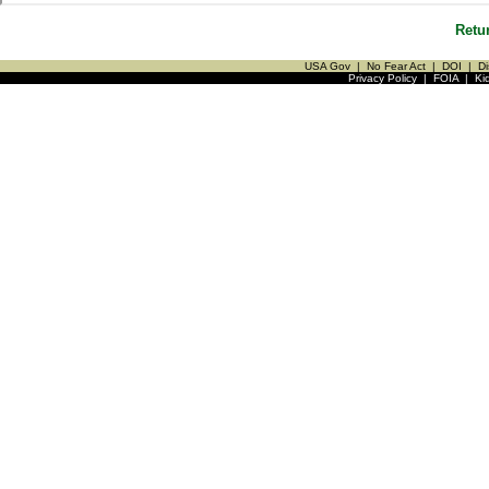
Retu
USA Gov
|
No Fear Act
|
DOI
|
Di
Privacy Policy
|
FOIA
|
Ki