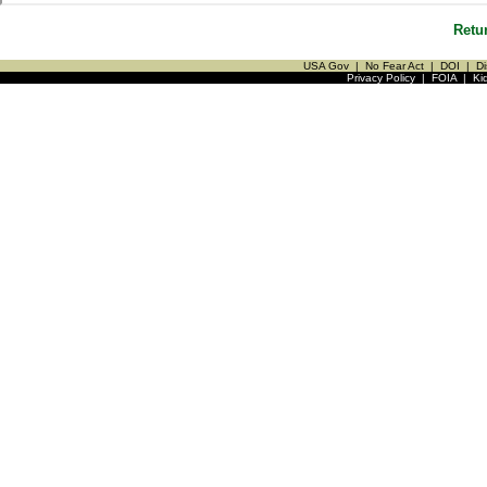
Retu
USA Gov
|
No Fear Act
|
DOI
|
Di
Privacy Policy
|
FOIA
|
Ki