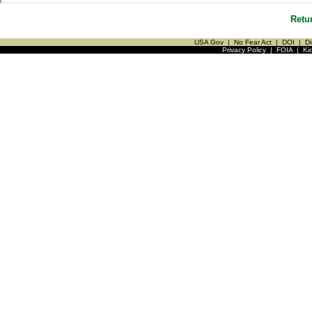
Retu
USA Gov
|
No Fear Act
|
DOI
|
Di
Privacy Policy
|
FOIA
|
Ki