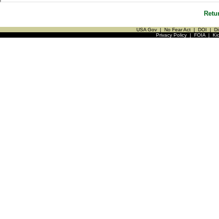
Retu
USA Gov
|
No Fear Act
|
DOI
|
Di
Privacy Policy
|
FOIA
|
Ki