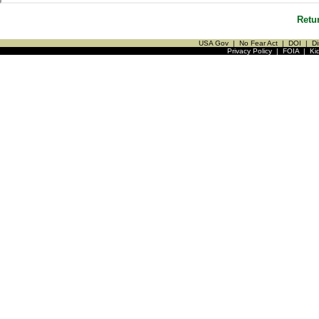
Retu
USA Gov
|
No Fear Act
|
DOI
|
Di
Privacy Policy
|
FOIA
|
Ki