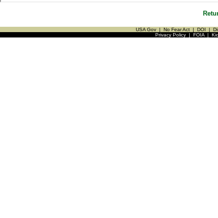
Retu
USA Gov
|
No Fear Act
|
DOI
|
Di
Privacy Policy
|
FOIA
|
Ki