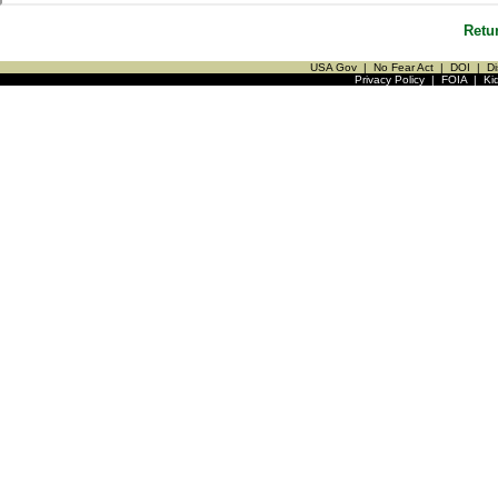
Retu
USA Gov
|
No Fear Act
|
DOI
|
Di
Privacy Policy
|
FOIA
|
Ki