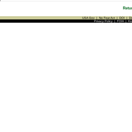
Retu
USA Gov
|
No Fear Act
|
DOI
|
Di
Privacy Policy
|
FOIA
|
Ki