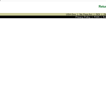
Retu
USA Gov
|
No Fear Act
|
DOI
|
Di
Privacy Policy
|
FOIA
|
Ki