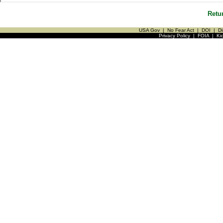
Retu
USA Gov
|
No Fear Act
|
DOI
|
Di
Privacy Policy
|
FOIA
|
Ki