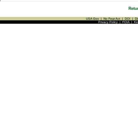
Retu
USA Gov
|
No Fear Act
|
DOI
|
Di
Privacy Policy
|
FOIA
|
Ki