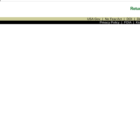
Retu
USA Gov
|
No Fear Act
|
DOI
|
Di
Privacy Policy
|
FOIA
|
Ki