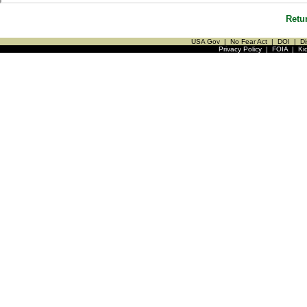
Retu
USA Gov
|
No Fear Act
|
DOI
|
Di
Privacy Policy
|
FOIA
|
Ki