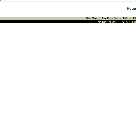
Retu
USA Gov
|
No Fear Act
|
DOI
|
Di
Privacy Policy
|
FOIA
|
Ki