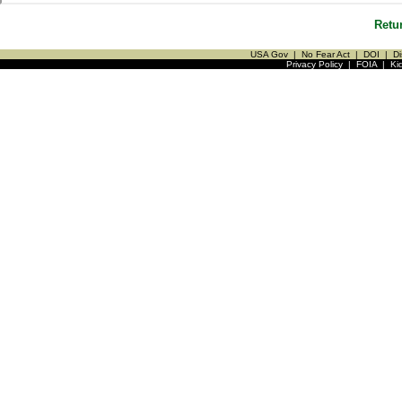
Retu
USA Gov
|
No Fear Act
|
DOI
|
Di
Privacy Policy
|
FOIA
|
Ki