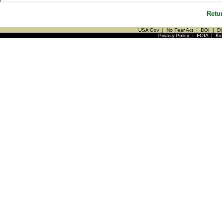
Retu
USA Gov
|
No Fear Act
|
DOI
|
Di
Privacy Policy
|
FOIA
|
Ki