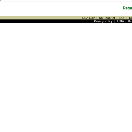
Retu
USA Gov
|
No Fear Act
|
DOI
|
Di
Privacy Policy
|
FOIA
|
Ki