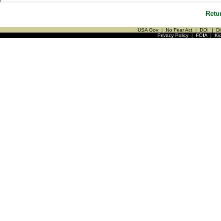
Retu
USA Gov
|
No Fear Act
|
DOI
|
Di
Privacy Policy
|
FOIA
|
Ki