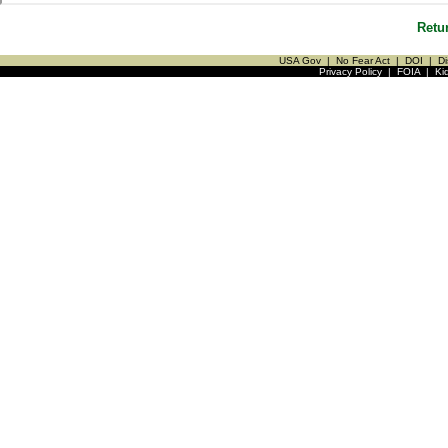
Retu
USA Gov
|
No Fear Act
|
DOI
|
Di
Privacy Policy
|
FOIA
|
Ki