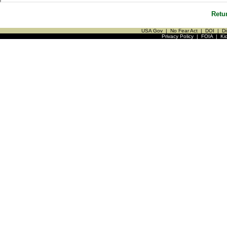
Retu
USA Gov
|
No Fear Act
|
DOI
|
Di
Privacy Policy
|
FOIA
|
Ki