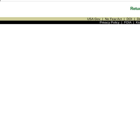
Retu
USA Gov
|
No Fear Act
|
DOI
|
Di
Privacy Policy
|
FOIA
|
Ki