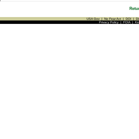
Retu
USA Gov
|
No Fear Act
|
DOI
|
Di
Privacy Policy
|
FOIA
|
Ki