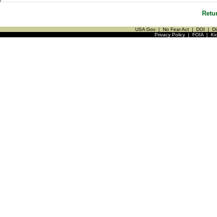
Retu
USA Gov
|
No Fear Act
|
DOI
|
Di
Privacy Policy
|
FOIA
|
Ki