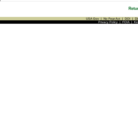
Retu
USA Gov
|
No Fear Act
|
DOI
|
Di
Privacy Policy
|
FOIA
|
Ki