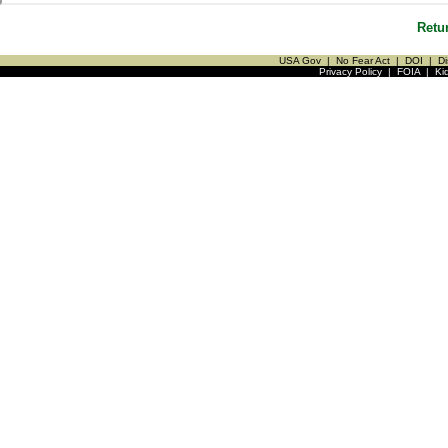
Retu
USA Gov
|
No Fear Act
|
DOI
|
Di
Privacy Policy
|
FOIA
|
Ki