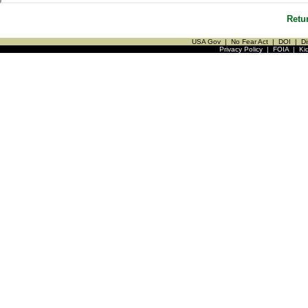
Retu
USA Gov
|
No Fear Act
|
DOI
|
Di
Privacy Policy
|
FOIA
|
Ki