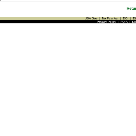
Retu
USA Gov
|
No Fear Act
|
DOI
|
Di
Privacy Policy
|
FOIA
|
Ki