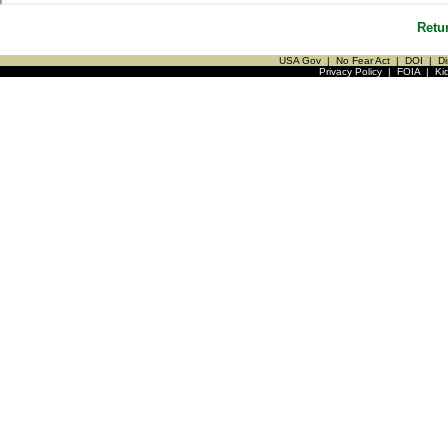
Retu
USA Gov
|
No Fear Act
|
DOI
|
Di
Privacy Policy
|
FOIA
|
Ki