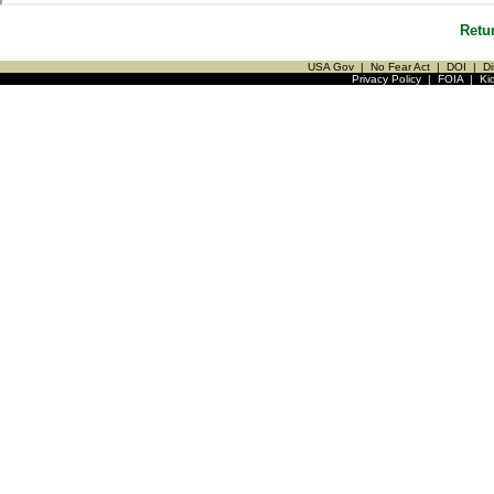
Retu
USA Gov
|
No Fear Act
|
DOI
|
Di
Privacy Policy
|
FOIA
|
Ki