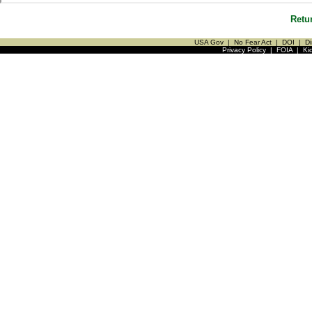
Retu
USA Gov
|
No Fear Act
|
DOI
|
Di
Privacy Policy
|
FOIA
|
Ki