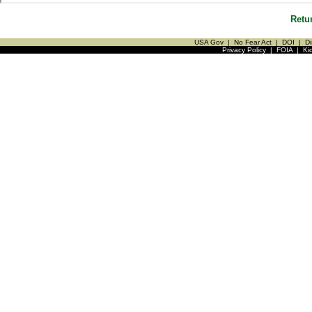
Retu
USA Gov
|
No Fear Act
|
DOI
|
Di
Privacy Policy
|
FOIA
|
Ki