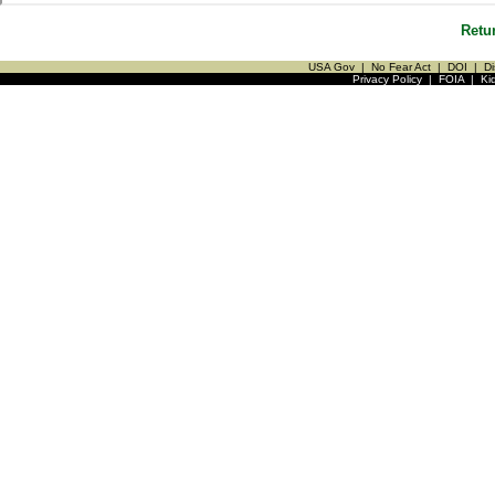
Retu
USA Gov
|
No Fear Act
|
DOI
|
Di
Privacy Policy
|
FOIA
|
Ki