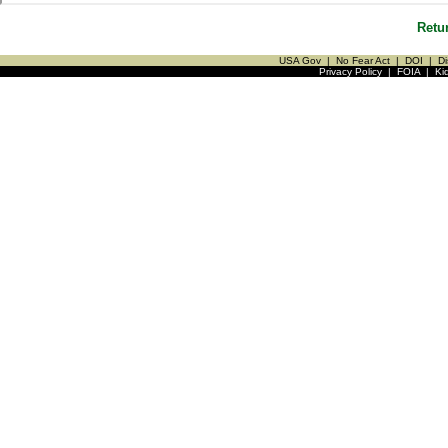
Retu
USA Gov
|
No Fear Act
|
DOI
|
Di
Privacy Policy
|
FOIA
|
Ki