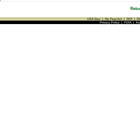
Retu
USA Gov
|
No Fear Act
|
DOI
|
Di
Privacy Policy
|
FOIA
|
Ki