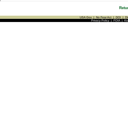
Retu
USA Gov
|
No Fear Act
|
DOI
|
Di
Privacy Policy
|
FOIA
|
Ki