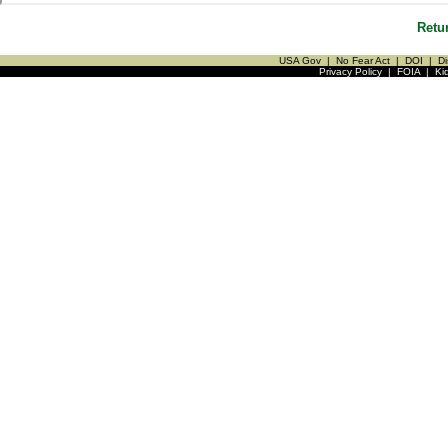
Retu
USA Gov
|
No Fear Act
|
DOI
|
Di
Privacy Policy
|
FOIA
|
Ki