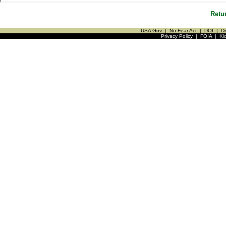
Retu
USA Gov
|
No Fear Act
|
DOI
|
Di
Privacy Policy
|
FOIA
|
Ki