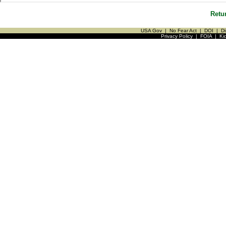
Retu
USA Gov
|
No Fear Act
|
DOI
|
Di
Privacy Policy
|
FOIA
|
Ki